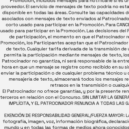
Promoción, incluidos mensajes para notificarle si es u
proveedor. El servicio de mensajes de texto podría no esta
disponible en todas las áreas. Consulte las capacidades d
asociados con mensajes de texto enviados al Patrocinador
corto usado para participar en la Promoción. Para CANC
usado para participar en la Promoción. Las decisiones del P
de participación, el momento en que el Patrocinador rec
Promoción, los Participantes aceptan que el Patrocinador 
de texto. Cualquier tarifa derivada de la transmisión de
permita la participación mediante mensajes de texto, lo
Patrocinador no garantiza, ni será responsable de la ent
hora en que un mensaje se registre como recibido en su s
enviar la participación o de cualquier problema técnico u
mensajería de texto, almacenará todos los mensajes reci
retrasos en la transmisión o cualqui
El Patrocinador no ofrece garantías, y por la presente re
terceros en relación con el Concurso. SIN LIMITAR LA GEN
IMPLÍCITA, Y EL PATROCINADOR RENUNCIA A TODAS LAS G
EXENCIÓN DE RESPONSABILIDAD GENERAL/FUERZA MAYOR: La 
fotografía, imagen, voz, información biográfica, declarac
mundo y en todas las formas de medios ahora conocidos o