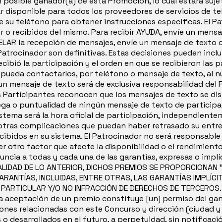
n posible ganador(a) de esta Promoción, lo cual estará sujet
r disponible para todos los proveedores de servicios de tele
e su teléfono para obtener instrucciones específicas. El 
 o recibidos del mismo. Para recibir AYUDA, envíe un mensa
ELAR la recepción de mensajes, envíe un mensaje de texto
atrocinador son definitivas. Estas decisiones pueden incluir
ibió la participación y el orden en que se recibieron las p
pueda contactarlos, por teléfono o mensaje de texto, al nú
 un mensaje de texto será de exclusiva responsabilidad del 
s Participantes reconocen que los mensajes de texto se dis
rega o puntualidad de ningún mensaje de texto de particip
istema será la hora oficial de participación, independien
 otras complicaciones que puedan haber retrasado su entre
bidos en su sistema. El Patrocinador no será responsable d
er otro factor que afecte la disponibilidad o el rendimiento
nuncia a todas y cada una de las garantías, expresas o imp
ERALIDAD DE LO ANTERIOR, DICHOS PREMIOS SE PROPORCIONAN "
ARANTÍAS, INCLUIDAS, ENTRE OTRAS, LAS GARANTÍAS IMPLÍC
PARTICULAR Y/O NO INFRACCIÓN DE DERECHOS DE TERCEROS.
aceptación de un premio constituye [un] permiso del gana
iones relacionadas con este Concurso y dirección (ciudad y 
 desarrollados en el futuro, a perpetuidad, sin notifica