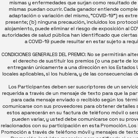
mismas y enfermedades que surjan como resultado de la
mismas puedan ocurrir. Cada ganador entiende complet
adaptación o variación del mismo, "COVID-19") es extr
presente; (b) ninguna precaución, incluidos los protoco
alojamiento, puede eliminar el riesgo de exposición al CO
autoridades de salud pública han identificado que ciertas
a COVID-19 puede resultar en estar sujeto a requ
CONDICIONES GENERALES DEL PREMIO: No se permitirán altern
el derecho de sustituir los premios (o una parte de 
entregarán únicamente a una dirección en los Estados U
locales aplicables, si los hubiera, y de las consecuencias 
Los Participantes deben ser suscriptores de un servici
requerida a través de un mensaje de texto para que la par
para cada mensaje enviado o recibido según los térmi
comunicarse con sus proveedores para obtener detalles so
estos aparecerán en su factura de teléfono móvil o será
pueden variar, y usted debe comunicarse con su prove
relacionados con su participación en esta Promoción. Los 
Promoción a través de teléfono móvil y mensajes de texto