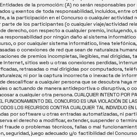
s Entidades de la promoción: (A) no serán responsables por 
dos y exentos de toda responsabilidad, incluidos, entre ot
e, a la participación en el Concurso o cualquier actividad 
 parte de los participantes (o cualquier viaje/actividad re
de derecho, con respecto a cualquier premio, incluyendo, si
na responsabilidad por ningún daño al sistema informático 
urso, o por cualquier sistema informático, línea telefónic
rasadas o conexiones de red que sean de naturaleza humana o 
aciones de premios incompletas, ilegibles, mal dirigidas, ta
de Internet, sitios web u otras conexiones perdidas, interru
ficadas, retrasadas o mal dirigidas por computadora, teléf
naturaleza; ni por la captura incorrecta o inexacta de infor
o, de descalificar a cualquier persona que se descubra hay
ales o actuando de manera antideportiva o disruptiva, o c
 acosar a cualquier otra persona. CUALQUIER INTENTO POR P
L FUNCIONAMIENTO DEL CONCURSO ES UNA VIOLACIÓN DE LAS 
TODOS LOS RECURSOS CONTRA CUALQUIER TAL INDIVIDUO EN LA
eradas por software u otras entradas automatizadas, ni par
serva el derecho a modificar, extender, suspender o terminar
 fraude o problemas técnicos, fallas o mal funcionamien
ión, seguridad, juego adecuado y/o factibilidad del Concu