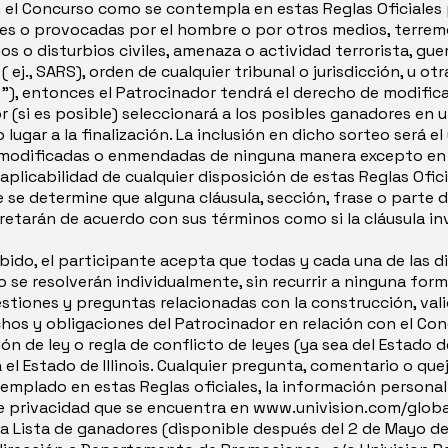
l Concurso como se contempla en estas Reglas Oficiales po
les o provocadas por el hombre o por otros medios, terremo
ios o disturbios civiles, amenaza o actividad terrorista, gue
a ( ej., SARS), orden de cualquier tribunal o jurisdicción, u
), entonces el Patrocinador tendrá el derecho de modificar
r (si es posible) seleccionará a los posibles ganadores en u
ugar a la finalización. La inclusión en dicho sorteo será e
er modificadas o enmendadas de ninguna manera excepto e
plicabilidad de cualquier disposición de estas Reglas Oficia
 se determine que alguna cláusula, sección, frase o parte de
retarán de acuerdo con sus términos como si la cláusula in
ido, el participante acepta que todas y cada una de las di
 se resolverán individualmente, sin recurrir a ninguna for
uestiones y preguntas relacionadas con la construcción, valid
chos y obligaciones del Patrocinador en relación con el Co
ón de ley o regla de conflicto de leyes (ya sea del Estado de 
a el Estado de Illinois. Cualquier pregunta, comentario o qu
plado en estas Reglas oficiales, la información personal r
de privacidad que se encuentra en www.univision.com/global
Lista de ganadores (disponible después del 2 de Mayo del 