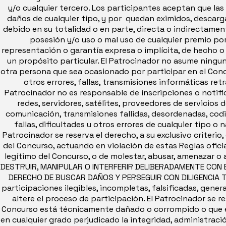
y/o cualquier tercero. Los participantes aceptan que la
daños de cualquier tipo, y por quedan eximidos, descarga
debido en su totalidad o en parte, directa o indirectament
posesión y/o uso o mal uso de cualquier premio por
representación o garantía expresa o implícita, de hecho o 
un propósito particular. El Patrocinador no asume ningu
otra persona que sea ocasionado por participar en el Conc
otros errores, fallas, transmisiones informáticas ret
Patrocinador no es responsable de inscripciones o notific
redes, servidores, satélites, proveedores de servicios 
comunicación, transmisiones fallidas, desordenadas, codi
fallas, dificultades u otros errores de cualquier tipo o 
Patrocinador se reserva el derecho, a su exclusivo criteri
del Concurso, actuando en violación de estas Reglas ofici
legítimo del Concurso, o de molestar, abusar, amenazar o
DESTRUIR, MANIPULAR O INTERFERIR DELIBERADAMENTE CON E
DERECHO DE BUSCAR DAÑOS Y PERSEGUIR CON DILIGENCIA 
participaciones ilegibles, incompletas, falsificadas, gen
altere el proceso de participación. El Patrocinador se re
Concurso está técnicamente dañado o corrompido o que el
en cualquier grado perjudicado la integridad, administrac