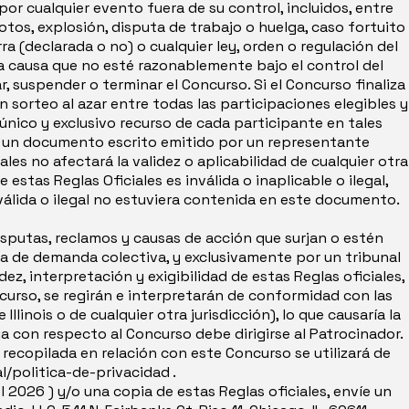
r cualquier evento fuera de su control, incluidos, entre
tos, explosión, disputa de trabajo o huelga, caso fortuito
rra (declarada o no) o cualquier ley, orden o regulación del
 otra causa que no esté razonablemente bajo el control del
, suspender o terminar el Concurso. Si el Concurso finaliza
n sorteo al azar entre todas las participaciones elegibles y
l único y exclusivo recurso de cada participante en tales
n un documento escrito emitido por un representante
les no afectará la validez o aplicabilidad de cualquier otra
 estas Reglas Oficiales es inválida o inaplicable o ilegal,
válida o ilegal no estuviera contenida en este documento.
sputas, reclamos y causas de acción que surjan o estén
ma de demanda colectiva, y exclusivamente por un tribunal
ez, interpretación y exigibilidad de estas Reglas oficiales,
ncurso, se regirán e interpretarán de conformidad con las
Illinois o de cualquier otra jurisdicción), lo que causaría la
eja con respecto al Concurso debe dirigirse al Patrocinador.
ecopilada en relación con este Concurso se utilizará de
/politica-de-privacidad .
2026 ) y/o una copia de estas Reglas oficiales, envíe un