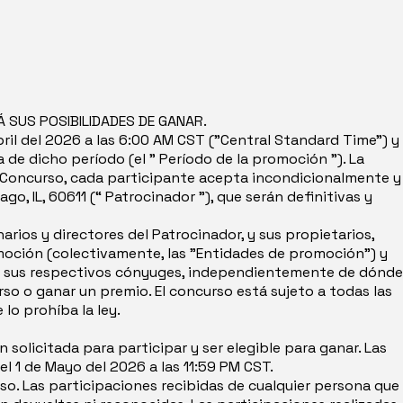
SUS POSIBILIDADES DE GANAR.
il del 2026 a las 6:00 AM CST ("Central Standard Time") y
a de dicho período (el " Período de la promoción "). La
l Concurso, cada participante acepta incondicionalmente y
ago, IL, 60611 (“ Patrocinador ”), que serán definitivas y
narios y directores del Patrocinador, y sus propietarios,
romoción (colectivamente, las "Entidades de promoción") y
 de sus respectivos cónyuges, independientemente de dónde
rso o ganar un premio. El concurso está sujeto a todas las
 lo prohíba la ley.
solicitada para participar y ser elegible para ganar. Las
el 1 de Mayo del 2026 a las 11:59 PM CST.
so. Las participaciones recibidas de cualquier persona que