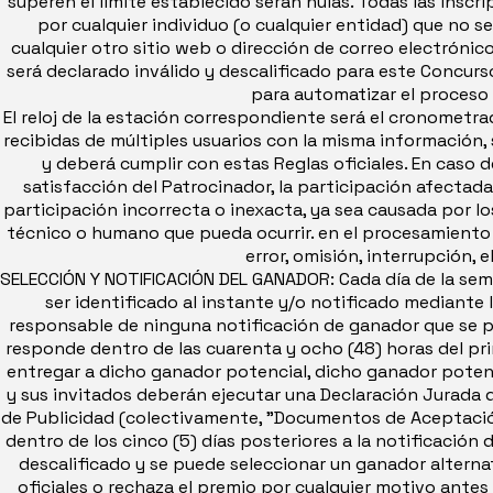
superen el límite establecido serán nulas. Todas las inscr
por cualquier individuo (o cualquier entidad) que no s
cualquier otro sitio web o dirección de correo electrónico,
será declarado inválido y descalificado para este Concurs
para automatizar el proceso 
El reloj de la estación correspondiente será el cronometrad
recibidas de múltiples usuarios con la misma información, 
y deberá cumplir con estas Reglas oficiales. En caso 
satisfacción del Patrocinador, la participación afectad
participación incorrecta o inexacta, ya sea causada por lo
técnico o humano que pueda ocurrir. en el procesamiento 
error, omisión, interrupción, 
SELECCIÓN Y NOTIFICACIÓN DEL GANADOR: Cada día de la sem
ser identificado al instante y/o notificado mediante
responsable de ninguna notificación de ganador que se pi
responde dentro de las cuarenta y ocho (48) horas del pri
entregar a dicho ganador potencial, dicho ganador potenc
y sus invitados deberán ejecutar una Declaración Jurada d
de Publicidad (colectivamente, "Documentos de Aceptación 
dentro de los cinco (5) días posteriores a la notificación 
descalificado y se puede seleccionar un ganador alternat
oficiales o rechaza el premio por cualquier motivo antes