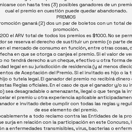
municarse con hasta tres (3) posibles ganadores de un premi
cual el premio en cuestión puede quedar abandonado.
PREMIOS
promoción ganará (2) dos un par de boletos con un total de 
promoción.
200 el ARV total de todos los premios es $1000. No se permi
dor se reserva el derecho de sustituir un premio (o parte d
 en el mercado de consumo en función, entre otras cosas, d
a fecha en que se otorga o canjea el premio. Si el valor de v
 no tendrá derecho a un cheque, efectivo u otra forma de 
dad legal en su jurisdicción de residencia (y al menos dieci
mentos de Aceptación del Premio. Si el invitado es hijo o la 
jo o tutela legal. El ganador del premio no recibirá dinero
 estas Reglas oficiales. En el caso de que el ganador y/o s
io) sea desagradable o amenazante, ilegal o que tenga la i
celar el premio u otra experiencia aplicable anticipadamente
dor e invitado debe cumplir con todas las reglas y regulaci
de ese elemento del premio.
vocablemente a todo reclamo contra las Entidades de la p
 surja en relación con la participación en este Concurso,
 a enfermedades transmisibles, virus, bacterias o enfermed