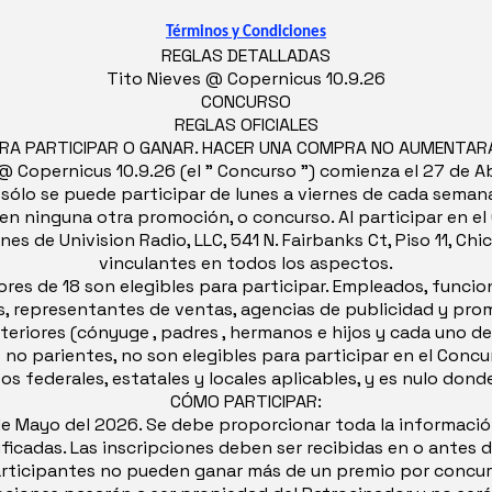
Términos y Condiciones
REGLAS DETALLADAS
Tito Nieves @ Copernicus 10.9.26
CONCURSO
REGLAS OFICIALES
RA PARTICIPAR O GANAR. HACER UNA COMPRA NO AUMENTARÁ 
Copernicus 10.9.26 (el " Concurso ") comienza el 27 de Abr
o sólo se puede participar de lunes a viernes de cada seman
 en ninguna otra promoción, o concurso. Al participar en e
s de Univision Radio, LLC, 541 N. Fairbanks Ct, Piso 11, Chic
vinculantes en todos los aspectos.
ayores de 18 son elegibles para participar. Empleados, funcio
istas, representantes de ventas, agencias de publicidad y p
anteriores (cónyuge , padres , hermanos e hijos y cada uno
o no parientes, no son elegibles para participar en el Concu
s federales, estatales y locales aplicables, y es nulo donde
CÓMO PARTICIPAR:
de Mayo del 2026. Se debe proporcionar toda la información 
icadas. Las inscripciones deben ser recibidas en o antes d
participantes no pueden ganar más de un premio por concur