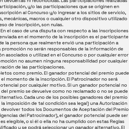
án devueltas ni reconocidas. Las participaciones realizadas
rticipación, y/o las participaciones que se originen en
scripción al Concurso y/o ingresar a los sitios de servicio,
, mecánicas, macros o cualquier otro dispositivo utilizado
so de inscripción, son nulas.
. En el caso de una disputa con respecto a las inscripciones
 enviada en el momento de la inscripción es el participante
 de la persona que realmente envió una participación a
 la promoción no serán responsables de la información de
n asociados o utilizad en el Concurso o por cualquier error
Promoción no asumen ninguna responsabilidad por cualquier
eración de las participaciones.
oletos como premio. El ganador potencial del premio puede
el momento de la inscripción. El Patrocinador no será
otencial por cualquier motivo. Si un ganador potencial no
ión del premio se devuelve como no reclamado o no se puede
lternativo. Cada uno de los posibles ganadores del premio
la imposición de tal condición sea legal) una Autorización
r y devolver todos los Documentos de Aceptación del Premio
exigencias del Patrocinador), el ganador potencial puede ser
 elegible, o si él o ella no ha cumplido con estas Reglas
ificado y se podrá seleccionar un ganador alternativo. El