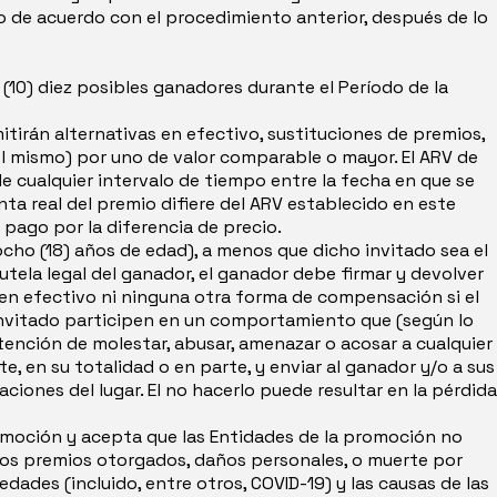
o de acuerdo con el procedimiento anterior, después de lo
(10) diez posibles ganadores durante el Período de la
tirán alternativas en efectivo, sustituciones de premios,
el mismo) por uno de valor comparable o mayor. El ARV de
e cualquier intervalo de tiempo entre la fecha en que se
enta real del premio difiere del ARV establecido en este
pago por la diferencia de precio.
ocho (18) años de edad), a menos que dicho invitado sea el
tutela legal del ganador, el ganador debe firmar y devolver
 en efectivo ni ninguna otra forma de compensación si el
u invitado participen en un comportamiento que (según lo
ntención de molestar, abusar, amenazar o acosar a cualquier
, en su totalidad o en parte, y enviar al ganador y/o a sus
ones del lugar. El no hacerlo puede resultar en la pérdida
romoción y acepta que las Entidades de la promoción no
 los premios otorgados, daños personales, o muerte por
ades (incluido, entre otros, COVID-19) y las causas de las