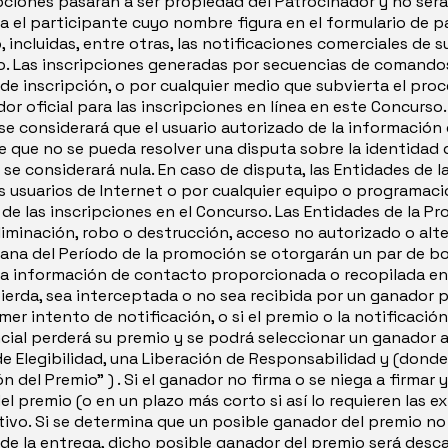
ipciones pasarán a ser propiedad del Patrocinador y no ser
ea el participante cuyo nombre figura en el formulario de pa
 incluidas, entre otras, las notificaciones comerciales de su
o. Las inscripciones generadas por secuencias de comandos
de inscripción, o por cualquier medio que subvierta el proce
or oficial para las inscripciones en línea en este Concurso
se considerará que el usuario autorizado de la información
de que no se pueda resolver una disputa sobre la identidad
a se considerará nula. En caso de disputa, las Entidades de
s usuarios de Internet o por cualquier equipo o programació
de las inscripciones en el Concurso. Las Entidades de la 
eliminación, robo o destrucción, acceso no autorizado o alt
ana del Período de la promoción se otorgarán un par de b
 la información de contacto proporcionada o recopilada en 
erda, sea interceptada o no sea recibida por un ganador p
mer intento de notificación, o si el premio o la notificac
ial perderá su premio y se podrá seleccionar un ganador a
e Elegibilidad, una Liberación de Responsabilidad y (donde 
del Premio" ) . Si el ganador no firma o se niega a firma
del premio (o en un plazo más corto si así lo requieren las 
ivo. Si se determina que un posible ganador del premio no es
 de la entrega, dicho posible ganador del premio será descal