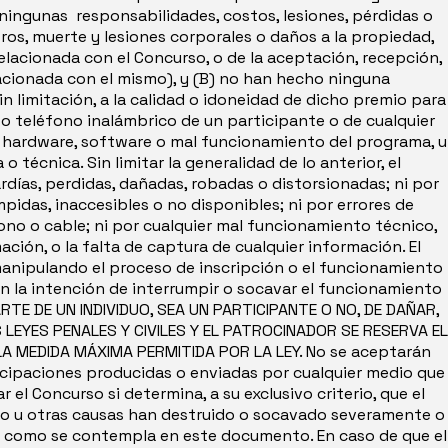
ningunas responsabilidades, costos, lesiones, pérdidas o
ros, muerte y lesiones corporales o daños a la propiedad,
relacionada con el Concurso, o de la aceptación, recepción,
lacionada con el mismo), y (B) no han hecho ninguna
n limitación, a la calidad o idoneidad de dicho premio para
o teléfono inalámbrico de un participante o de cualquier
a, hardware, software o mal funcionamiento del programa, u
técnica. Sin limitar la generalidad de lo anterior, el
rdías, perdidas, dañadas, robadas o distorsionadas; ni por
mpidas, inaccesibles o no disponibles; ni por errores de
ono o cable; ni por cualquier mal funcionamiento técnico,
mación, o la falta de captura de cualquier información. El
a manipulando el proceso de inscripción o el funcionamiento
on la intención de interrumpir o socavar el funcionamiento
ARTE DE UN INDIVIDUO, SEA UN PARTICIPANTE O NO, DE DAÑAR,
LEYES PENALES Y CIVILES Y EL PATROCINADOR SE RESERVA EL
 MEDIDA MÁXIMA PERMITIDA POR LA LEY. No se aceptarán
ticipaciones producidas o enviadas por cualquier medio que
 el Concurso si determina, a su exclusivo criterio, que el
to u otras causas han destruido o socavado severamente o
rso como se contempla en este documento. En caso de que el