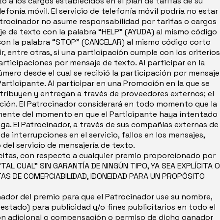
o a los cargos establecidos en el plan de tarifas de su
fonía móvil. El servicio de telefonía móvil podría no estar
Patrocinador no asume responsabilidad por tarifas o cargos
je de texto con la palabra “HELP” (AYUDA) al mismo código
 con la palabra “STOP” (CANCELAR) al mismo código corto
, entre otras, si una participación cumple con los criterios
articipaciones por mensaje de texto. Al participar en la
mero desde el cual se recibió la participación por mensaje
Participante. Al participar en una Promoción en la que se
tribuyen y entregan a través de proveedores externos; el
ación. El Patrocinador considerará en todo momento que la
temente del momento en que el Participante haya intentado
ga. El Patrocinador, a través de sus compañías externas de
e interrupciones en el servicio, fallos en los mensajes,
 del servicio de mensajería de texto.
lícitas, con respecto a cualquier premio proporcionado por
TAL CUAL" SIN GARANTÍA DE NINGÚN TIPO, YA SEA EXPLÍCITA O
ITAS DE COMERCIABILIDAD, IDONEIDAD PARA UN PROPÓSITO
dor del premio para que el Patrocinador use su nombre,
estado) para publicidad y/o fines publicitarios en todo el
ción adicional o compensación o permiso de dicho ganador