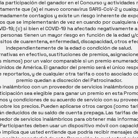
 participación del ganador en el Concurso y actividades 
amente que (a) el nuevo coronavirus SARS-CoV-2 y cualqui
emadamente contagios y existe un riesgo inherente de expo
los que se implementarán de vez en cuando por cualquiera 
VID-19; (c) si bien el COVID-19 ha afectado negativamente 
 personas tienen un mayor riesgo en función de la edad y/
isitos de cuarentena, enfermedad, discapacidad, otros efec
independientemente de la edad o condición de salud.
ativas en efectivo, sustituciones de premios, asignacione
los mismos) por un valor comparable si un premio enumerad
nidos de América. El ganador del premio será el único resp
de reportarlos, y de cualquier otra tarifa o costo asociado c
premio quedan a discreción del Patrocinador.
o inalámbrico con un proveedor de servicios inalámbricos p
ticipación sea elegible para ganar un premio en esta Prom
nos y condiciones de su acuerdo de servicio con su proveed
bre los precios. Pueden aplicarse otros cargos (como tari
n deducidos de su saldo de cuenta prepaga. Las tarifas de
edor de servicios inalámbricos para obtener más informac
Participantes deben usar un dispositivo móvil con capacid
 implica que usted entiende que podría recibir mensajes de