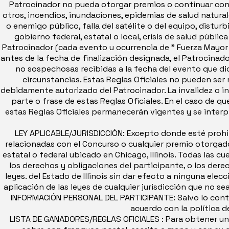
Patrocinador no pueda otorgar premios o continuar con e
otros, incendios, inundaciones, epidemias de salud natura
o enemigo público, falla del satélite o del equipo, disturb
gobierno federal, estatal o local, crisis de salud públic
Patrocinador (cada evento u ocurrencia de " Fuerza Mayor "
antes de la fecha de finalización designada, el Patrocinado
no sospechosas recibidas a la fecha del evento que dio l
circunstancias. Estas Reglas Oficiales no pueden s
debidamente autorizado del Patrocinador. La invalidez o ina
parte o frase de estas Reglas Oficiales. En el caso de que
estas Reglas Oficiales permanecerán vigentes y se interp
LEY APLICABLE/JURISDICCIÓN: Excepto donde esté prohib
relacionadas con el Concurso o cualquier premio otorgado
estatal o federal ubicado en Chicago, Illinois. Todas las c
los derechos y obligaciones del participante, o los dere
leyes. del Estado de Illinois sin dar efecto a ninguna elecci
aplicación de las leyes de cualquier jurisdicción que no se
INFORMACIÓN PERSONAL DEL PARTICIPANTE: Salvo lo contem
acuerdo con la política 
LISTA DE GANADORES/REGLAS OFICIALES : Para obtener una 